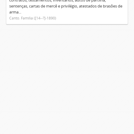
contratos, testamentos, inventários, autos de partilha,
sentenças, cartas de mercê e privilégio, atestados de brasões de
arma...
Canto. Família ([14--?]-1890)