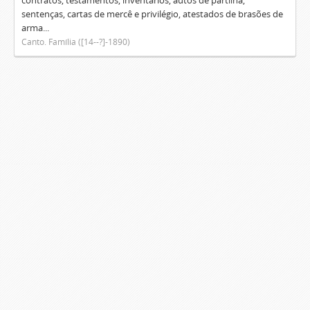
contratos, testamentos, inventários, autos de partilha,
sentenças, cartas de mercê e privilégio, atestados de brasões de
arma...
Canto. Família ([14--?]-1890)