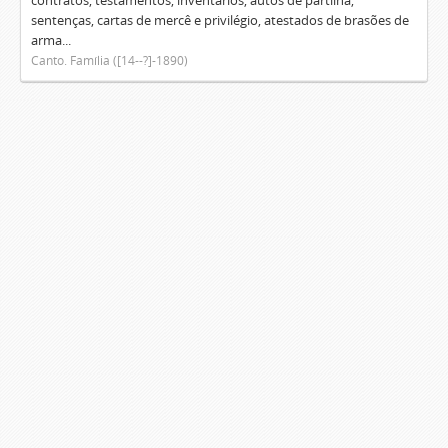
contratos, testamentos, inventários, autos de partilha,
sentenças, cartas de mercê e privilégio, atestados de brasões de
arma...
Canto. Família ([14--?]-1890)