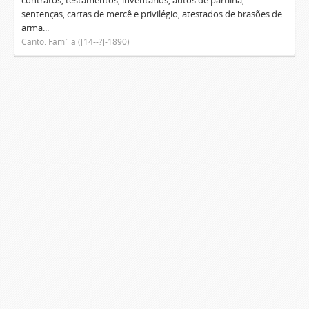
contratos, testamentos, inventários, autos de partilha,
sentenças, cartas de mercê e privilégio, atestados de brasões de
arma...
Canto. Família ([14--?]-1890)