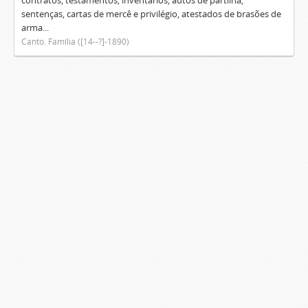
contratos, testamentos, inventários, autos de partilha,
sentenças, cartas de mercê e privilégio, atestados de brasões de
arma...
Canto. Família ([14--?]-1890)