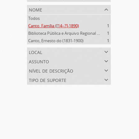
nome
Todos
Canto. Família ([14--?]-1890)
1
Biblioteca Pública e Arquivo Regional de Ponta Delgada (1841- )
1
Canto, Ernesto do (1831-1900)
1
local
assunto
nível de descrição
tipo de suporte