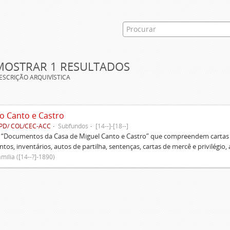
MOSTRAR 1 RESULTADOS
ESCRIÇÃO ARQUIVÍSTICA
o Canto e Castro
PD/ COL/CEC-ACC
Subfundos
[14--]-[18--]
s “Documentos da Casa de Miguel Canto e Castro” que compreendem cartas d
tos, inventários, autos de partilha, sentenças, cartas de mercê e privilégio,
mília ([14--?]-1890)