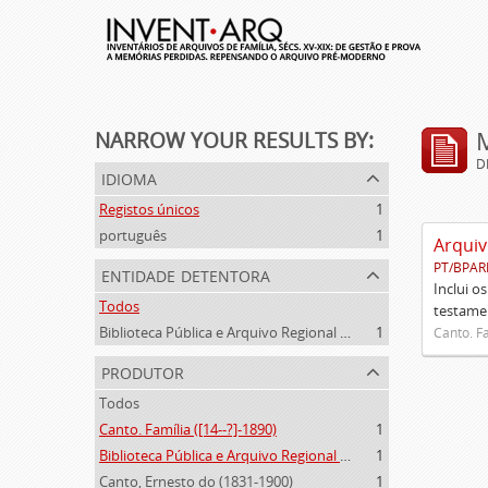
NARROW YOUR RESULTS BY:
D
idioma
Registos únicos
1
português
1
Arquiv
PT/BPAR
entidade detentora
Inclui o
Todos
testamen
Biblioteca Pública e Arquivo Regional de Ponta Delgada
1
Canto. Fa
produtor
Todos
Canto. Família ([14--?]-1890)
1
Biblioteca Pública e Arquivo Regional de Ponta Delgada (1841- )
1
Canto, Ernesto do (1831-1900)
1