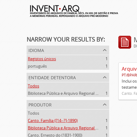
NARROW YOUR RESULTS BY:
D
idioma
Registos únicos
1
português
1
Arquiv
PT/BPAR
entidade detentora
Inclui o
Todos
testamen
Biblioteca Pública e Arquivo Regional de Ponta Delgada
1
Canto. Fa
produtor
Todos
Canto. Família ([14--?]-1890)
1
Biblioteca Pública e Arquivo Regional de Ponta Delgada (1841- )
1
Canto, Ernesto do (1831-1900)
1