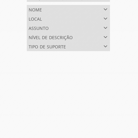
nome
local
assunto
nível de descrição
tipo de suporte