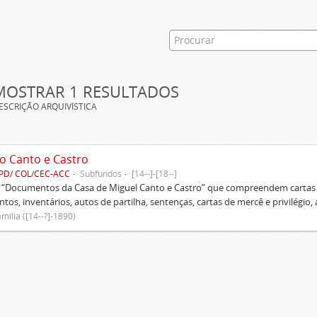
MOSTRAR 1 RESULTADOS
ESCRIÇÃO ARQUIVÍSTICA
o Canto e Castro
PD/ COL/CEC-ACC
Subfundos
[14--]-[18--]
s “Documentos da Casa de Miguel Canto e Castro” que compreendem cartas d
tos, inventários, autos de partilha, sentenças, cartas de mercê e privilégio,
mília ([14--?]-1890)