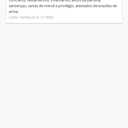
contratos, testamentos, inventários, autos de partilha,
sentenças, cartas de mercê e privilégio, atestados de brasões de
arma...
Canto. Família ([14--?]-1890)