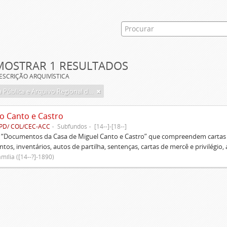
MOSTRAR 1 RESULTADOS
ESCRIÇÃO ARQUIVÍSTICA
Biblioteca Pública e Arquivo Regional de Ponta Delgada
o Canto e Castro
PD/ COL/CEC-ACC
Subfundos
[14--]-[18--]
s “Documentos da Casa de Miguel Canto e Castro” que compreendem cartas d
tos, inventários, autos de partilha, sentenças, cartas de mercê e privilégio,
mília ([14--?]-1890)