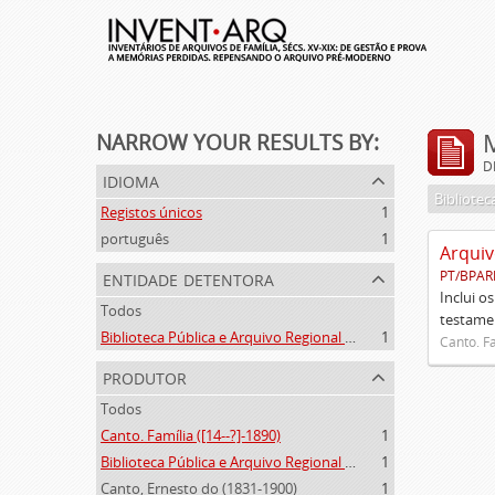
NARROW YOUR RESULTS BY:
D
idioma
Registos únicos
1
português
1
Arquiv
entidade detentora
PT/BPAR
Inclui o
Todos
testamen
Biblioteca Pública e Arquivo Regional de Ponta Delgada
1
Canto. Fa
produtor
Todos
Canto. Família ([14--?]-1890)
1
Biblioteca Pública e Arquivo Regional de Ponta Delgada (1841- )
1
Canto, Ernesto do (1831-1900)
1