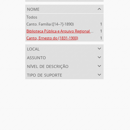
nome
Todos
Canto. Família ([14--?]-1890)
1
Biblioteca Pública e Arquivo Regional de Ponta Delgada (1841- )
1
Canto, Ernesto do (1831-1900)
1
local
assunto
nível de descrição
tipo de suporte