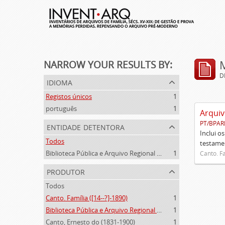
NARROW YOUR RESULTS BY:
D
idioma
Registos únicos
1
português
1
Arquiv
PT/BPAR
entidade detentora
Inclui o
Todos
testamen
Biblioteca Pública e Arquivo Regional de Ponta Delgada
1
Canto. Fa
produtor
Todos
Canto. Família ([14--?]-1890)
1
Biblioteca Pública e Arquivo Regional de Ponta Delgada (1841- )
1
Canto, Ernesto do (1831-1900)
1