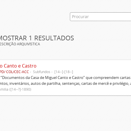
MOSTRAR 1 RESULTADOS
ESCRIÇÃO ARQUIVÍSTICA
o Canto e Castro
PD/ COL/CEC-ACC
Subfundos
[14--]-[18--]
s “Documentos da Casa de Miguel Canto e Castro” que compreendem cartas d
tos, inventários, autos de partilha, sentenças, cartas de mercê e privilégio,
mília ([14--?]-1890)