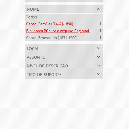
nome
Todos
Canto. Família ([14--?]-1890)
1
Biblioteca Pública e Arquivo Regional de Ponta Delgada (1841- )
1
Canto, Ernesto do (1831-1900)
1
local
assunto
nível de descrição
tipo de suporte