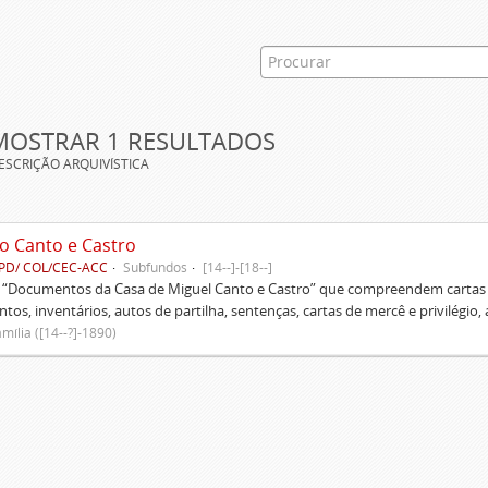
MOSTRAR 1 RESULTADOS
ESCRIÇÃO ARQUIVÍSTICA
o Canto e Castro
PD/ COL/CEC-ACC
Subfundos
[14--]-[18--]
s “Documentos da Casa de Miguel Canto e Castro” que compreendem cartas d
tos, inventários, autos de partilha, sentenças, cartas de mercê e privilégio,
mília ([14--?]-1890)