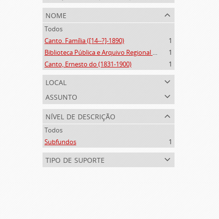
nome
Todos
Canto. Família ([14--?]-1890)
1
Biblioteca Pública e Arquivo Regional de Ponta Delgada (1841- )
1
Canto, Ernesto do (1831-1900)
1
local
assunto
nível de descrição
Todos
Subfundos
1
tipo de suporte