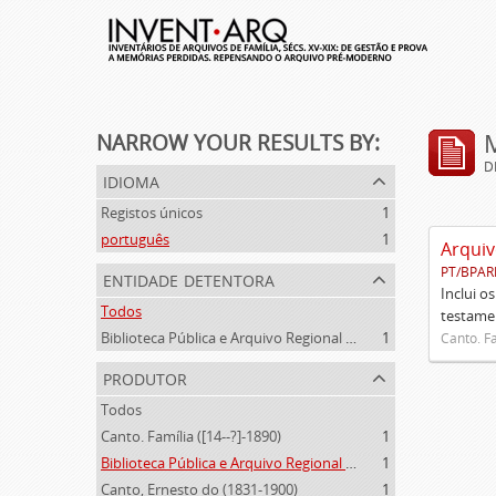
NARROW YOUR RESULTS BY:
D
idioma
Registos únicos
1
português
1
Arquiv
PT/BPAR
entidade detentora
Inclui o
Todos
testamen
Biblioteca Pública e Arquivo Regional de Ponta Delgada
1
Canto. Fa
produtor
Todos
Canto. Família ([14--?]-1890)
1
Biblioteca Pública e Arquivo Regional de Ponta Delgada (1841- )
1
Canto, Ernesto do (1831-1900)
1