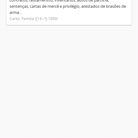
contratos, testamentos, inventários, autos de partilha,
sentenças, cartas de mercê e privilégio, atestados de brasões de
arma...
Canto. Família ([14--?]-1890)