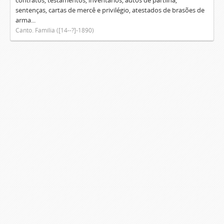
contratos, testamentos, inventários, autos de partilha,
sentenças, cartas de mercê e privilégio, atestados de brasões de
arma...
Canto. Família ([14--?]-1890)