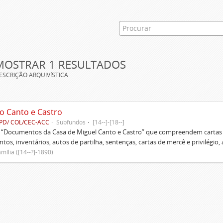
MOSTRAR 1 RESULTADOS
ESCRIÇÃO ARQUIVÍSTICA
o Canto e Castro
PD/ COL/CEC-ACC
Subfundos
[14--]-[18--]
s “Documentos da Casa de Miguel Canto e Castro” que compreendem cartas d
tos, inventários, autos de partilha, sentenças, cartas de mercê e privilégio,
mília ([14--?]-1890)