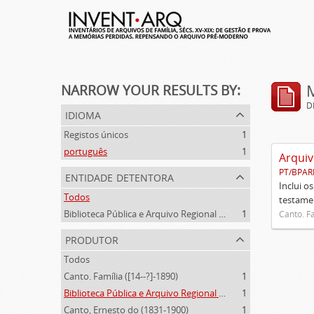
NARROW YOUR RESULTS BY:
D
idioma
Registos únicos
1
português
1
Arquiv
PT/BPAR
entidade detentora
Inclui o
Todos
testamen
Biblioteca Pública e Arquivo Regional de Ponta Delgada
1
Canto. Fa
produtor
Todos
Canto. Família ([14--?]-1890)
1
Biblioteca Pública e Arquivo Regional de Ponta Delgada (1841- )
1
Canto, Ernesto do (1831-1900)
1