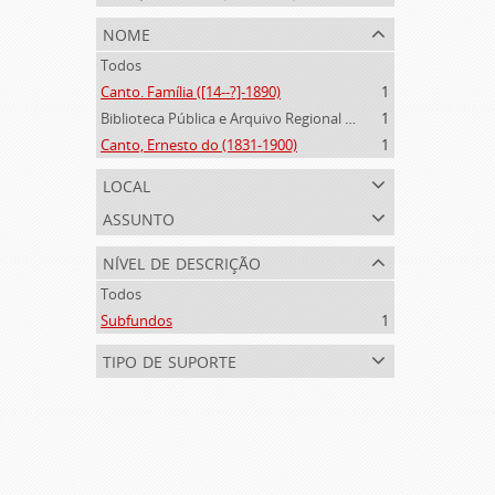
nome
Todos
Canto. Família ([14--?]-1890)
1
Biblioteca Pública e Arquivo Regional de Ponta Delgada (1841- )
1
Canto, Ernesto do (1831-1900)
1
local
assunto
nível de descrição
Todos
Subfundos
1
tipo de suporte