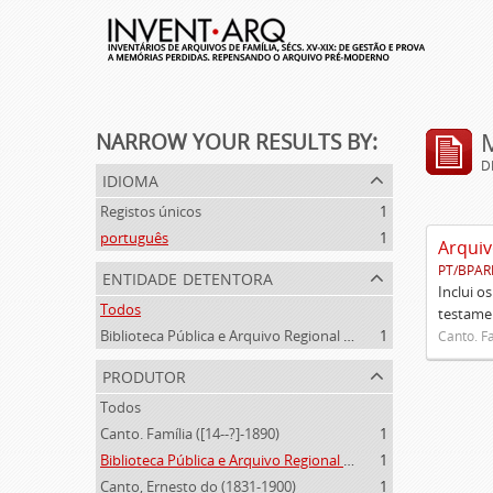
NARROW YOUR RESULTS BY:
D
idioma
Registos únicos
1
português
1
Arquiv
PT/BPAR
entidade detentora
Inclui o
Todos
testamen
Biblioteca Pública e Arquivo Regional de Ponta Delgada
1
Canto. Fa
produtor
Todos
Canto. Família ([14--?]-1890)
1
Biblioteca Pública e Arquivo Regional de Ponta Delgada (1841- )
1
Canto, Ernesto do (1831-1900)
1