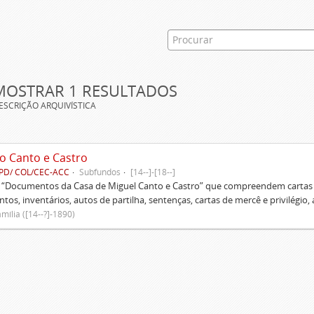
MOSTRAR 1 RESULTADOS
ESCRIÇÃO ARQUIVÍSTICA
o Canto e Castro
PD/ COL/CEC-ACC
Subfundos
[14--]-[18--]
s “Documentos da Casa de Miguel Canto e Castro” que compreendem cartas d
tos, inventários, autos de partilha, sentenças, cartas de mercê e privilégio,
mília ([14--?]-1890)