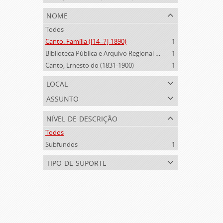
nome
Todos
Canto. Família ([14--?]-1890)
1
Biblioteca Pública e Arquivo Regional de Ponta Delgada (1841- )
1
Canto, Ernesto do (1831-1900)
1
local
assunto
nível de descrição
Todos
Subfundos
1
tipo de suporte