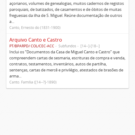
açorianos, volumes de genealogias, muitos cadernos de registos
paroquiais, de batizados, de casamentos e de óbitos de muitas
freguesias da ilha de S. Miguel. Reúne documentação de outros
a...
Canto, Ernesto do (1831-1900)
Arquivo Canto e Castro
PT/BPARPD/ COL/CEC-ACC
Subfundos
[14--]-[18--]
Inclui os “Documentos da Casa de Miguel Canto e Castro” que
compreendem cartas de sesmaria, escrituras de compra e venda,
contratos, testamentos, inventários, autos de partilha,
sentenças, cartas de mercê e privilégio, atestados de brasões de
arma...
Canto. Família ([14--?]-1890)