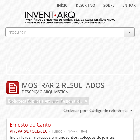
início
descritivo
sobre
entrar
Filtros
MOSTRAR 2 RESULTADOS
DESCRIÇÃO ARQUIVÍSTICA
Biblioteca Pública e Arquivo Regional de Ponta Delgada
Ordenar por:
Código de referência
Ernesto do Canto
PT/BPARPD/ COL/CEC
Fundo
[14--]-[18--]
Inclui livros impressos e manuscritos, coleções de jornais