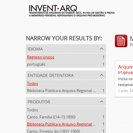
NARROW YOUR RESULTS BY:
D
idioma
Registos únicos
1
português
1
Arquiv
PT/BPAR
entidade detentora
Inclui o
Todos
testamen
Biblioteca Pública e Arquivo Regional de Ponta Delgada
1
Canto. Fa
produtor
Todos
Canto. Família ([14--?]-1890)
1
Biblioteca Pública e Arquivo Regional de Ponta Delgada (1841- )
1
Canto, Ernesto do (1831-1900)
1