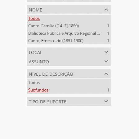
nome
Todos
Canto. Família ([14--?]-1890)
1
Biblioteca Pública e Arquivo Regional de Ponta Delgada (1841- )
1
Canto, Ernesto do (1831-1900)
1
local
assunto
nível de descrição
Todos
Subfundos
1
tipo de suporte