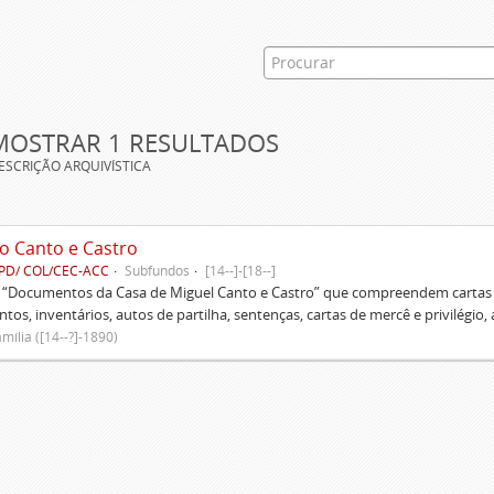
MOSTRAR 1 RESULTADOS
ESCRIÇÃO ARQUIVÍSTICA
o Canto e Castro
PD/ COL/CEC-ACC
Subfundos
[14--]-[18--]
s “Documentos da Casa de Miguel Canto e Castro” que compreendem cartas d
tos, inventários, autos de partilha, sentenças, cartas de mercê e privilégio,
mília ([14--?]-1890)