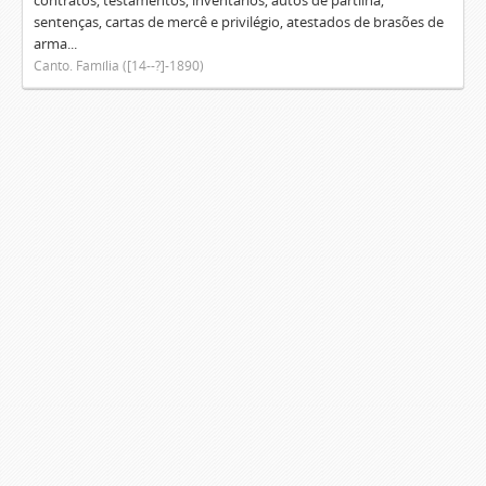
contratos, testamentos, inventários, autos de partilha,
sentenças, cartas de mercê e privilégio, atestados de brasões de
arma...
Canto. Família ([14--?]-1890)