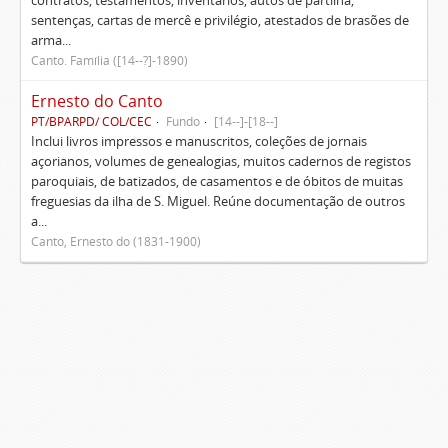
contratos, testamentos, inventários, autos de partilha,
sentenças, cartas de mercê e privilégio, atestados de brasões de
arma...
Canto. Família ([14--?]-1890)
Ernesto do Canto
PT/BPARPD/ COL/CEC
Fundo
[14--]-[18--]
Inclui livros impressos e manuscritos, coleções de jornais
açorianos, volumes de genealogias, muitos cadernos de registos
paroquiais, de batizados, de casamentos e de óbitos de muitas
freguesias da ilha de S. Miguel. Reúne documentação de outros
a...
Canto, Ernesto do (1831-1900)