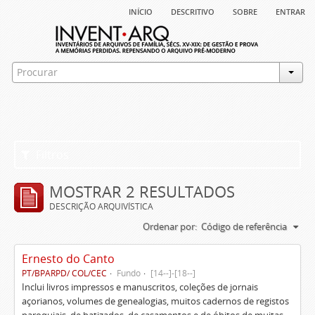
início
descritivo
sobre
entrar
Filtros
MOSTRAR 2 RESULTADOS
DESCRIÇÃO ARQUIVÍSTICA
Ordenar por:
Código de referência
Ernesto do Canto
PT/BPARPD/ COL/CEC
Fundo
[14--]-[18--]
Inclui livros impressos e manuscritos, coleções de jornais
açorianos, volumes de genealogias, muitos cadernos de registos