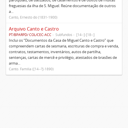
paroquiais, de batizados, de casamentos e de óbitos de muitas
freguesias da ilha de S. Miguel. Reúne documentação de outros
a...
Canto, Ernesto do (1831-1900)
Arquivo Canto e Castro
PT/BPARPD/ COL/CEC-ACC
Subfundos
[14--]-[18--]
Inclui os “Documentos da Casa de Miguel Canto e Castro” que
compreendem cartas de sesmaria, escrituras de compra e venda,
contratos, testamentos, inventários, autos de partilha,
sentenças, cartas de mercê e privilégio, atestados de brasões de
arma...
Canto. Família ([14--?]-1890)