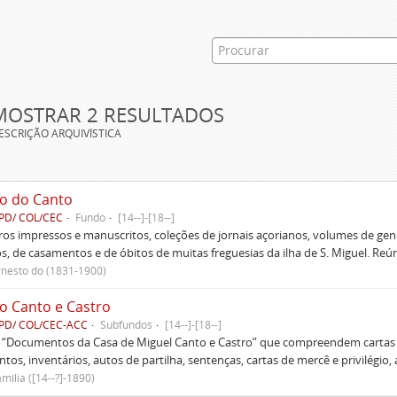
MOSTRAR 2 RESULTADOS
ESCRIÇÃO ARQUIVÍSTICA
o do Canto
PD/ COL/CEC
Fundo
[14--]-[18--]
ivros impressos e manuscritos, coleções de jornais açorianos, volumes de gen
s, de casamentos e de óbitos de muitas freguesias da ilha de S. Miguel. Re
rnesto do (1831-1900)
o Canto e Castro
PD/ COL/CEC-ACC
Subfundos
[14--]-[18--]
s “Documentos da Casa de Miguel Canto e Castro” que compreendem cartas d
tos, inventários, autos de partilha, sentenças, cartas de mercê e privilégio,
mília ([14--?]-1890)