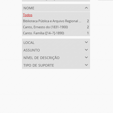
nome
Todos
Biblioteca Pública e Arquivo Regional de Ponta Delgada (1841- )
2
Canto, Ernesto do (1831-1900)
2
Canto. Família ([14--?]-1890)
1
local
assunto
nível de descrição
tipo de suporte