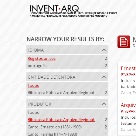
NARROW YOUR RESULTS BY:
D
idioma
Registos únicos
2
português
2
Ernest
PT/BPAR
entidade detentora
Inclui l
Todos
batizado
Biblioteca Pública e Arquivo Regional de Ponta Delgada
2
Canto, E
produtor
Arquiv
PT/BPAR
Todos
Inclui o
Biblioteca Pública e Arquivo Regional de Ponta Delgada (1841- )
2
testamen
Canto, Ernesto do (1831-1900)
2
Canto. Fa
Canto. Família ([14--?]-1890)
1