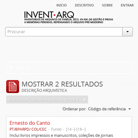
início
descritivo
sobre
entrar
Filtros
MOSTRAR 2 RESULTADOS
DESCRIÇÃO ARQUIVÍSTICA
Biblioteca Pública e Arquivo Regional de Ponta Delgada
Ordenar por:
Código de referência
Ernesto do Canto
PT/BPARPD/ COL/CEC
Fundo
[14--]-[18--]
Inclui livros impressos e manuscritos, coleções de jornais