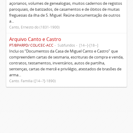
açorianos, volumes de genealogias, muitos cadernos de registos
paroquiais, de batizados, de casamentos e de óbitos de muitas
freguesias da ilha de S. Miguel. Reúne documentação de outros
a...
Canto, Ernesto do (1831-1900)
Arquivo Canto e Castro
PT/BPARPD/ COL/CEC-ACC
Subfundos
[14--]-[18--]
Inclui os “Documentos da Casa de Miguel Canto e Castro” que
compreendem cartas de sesmaria, escrituras de compra e venda,
contratos, testamentos, inventários, autos de partilha,
sentenças, cartas de mercê e privilégio, atestados de brasões de
arma...
Canto. Família ([14--?]-1890)