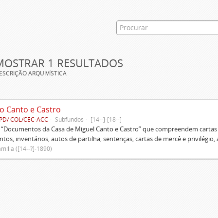
MOSTRAR 1 RESULTADOS
ESCRIÇÃO ARQUIVÍSTICA
o Canto e Castro
PD/ COL/CEC-ACC
Subfundos
[14--]-[18--]
s “Documentos da Casa de Miguel Canto e Castro” que compreendem cartas d
tos, inventários, autos de partilha, sentenças, cartas de mercê e privilégio,
mília ([14--?]-1890)