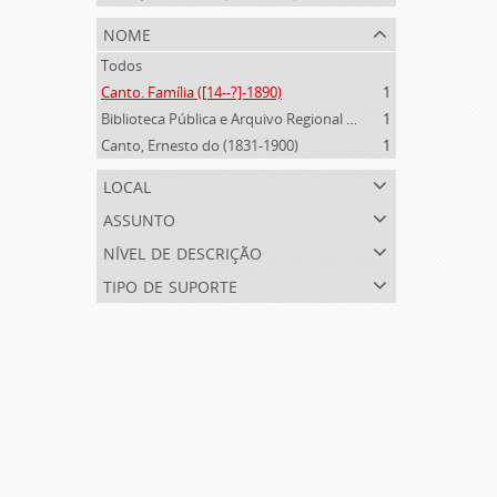
nome
Todos
Canto. Família ([14--?]-1890)
1
Biblioteca Pública e Arquivo Regional de Ponta Delgada (1841- )
1
Canto, Ernesto do (1831-1900)
1
local
assunto
nível de descrição
tipo de suporte