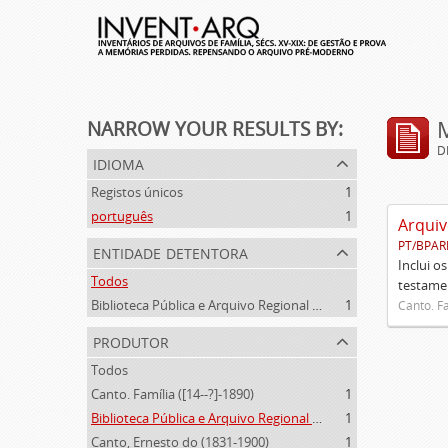
NARROW YOUR RESULTS BY:
D
idioma
Registos únicos
1
português
1
Arquiv
PT/BPAR
entidade detentora
Inclui o
Todos
testamen
Biblioteca Pública e Arquivo Regional de Ponta Delgada
1
Canto. Fa
produtor
Todos
Canto. Família ([14--?]-1890)
1
Biblioteca Pública e Arquivo Regional de Ponta Delgada (1841- )
1
Canto, Ernesto do (1831-1900)
1