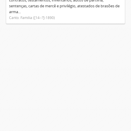
contratos, testamentos, inventários, autos de partilha,
sentenças, cartas de mercê e privilégio, atestados de brasões de
arma...
Canto. Família ([14--?]-1890)