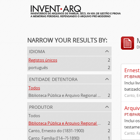
NARROW YOUR RESULTS BY:
D
idioma
Registos únicos
2
português
2
Ernest
PT/BPAR
entidade detentora
Inclui l
Todos
batizado
Biblioteca Pública e Arquivo Regional de Ponta Delgada
2
Canto, E
produtor
Arquiv
PT/BPAR
Todos
Inclui o
Biblioteca Pública e Arquivo Regional de Ponta Delgada (1841- )
2
testamen
Canto, Ernesto do (1831-1900)
2
Canto. Fa
Canto. Família ([14--?]-1890)
1