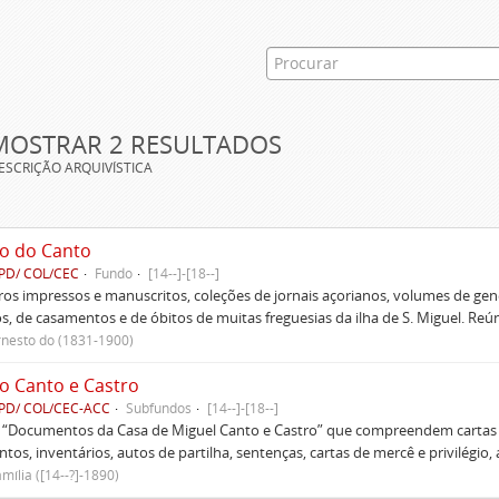
MOSTRAR 2 RESULTADOS
ESCRIÇÃO ARQUIVÍSTICA
o do Canto
PD/ COL/CEC
Fundo
[14--]-[18--]
ivros impressos e manuscritos, coleções de jornais açorianos, volumes de gen
s, de casamentos e de óbitos de muitas freguesias da ilha de S. Miguel. Re
rnesto do (1831-1900)
o Canto e Castro
PD/ COL/CEC-ACC
Subfundos
[14--]-[18--]
s “Documentos da Casa de Miguel Canto e Castro” que compreendem cartas d
tos, inventários, autos de partilha, sentenças, cartas de mercê e privilégio,
mília ([14--?]-1890)