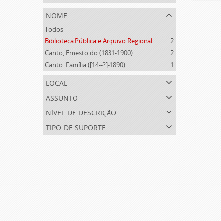
nome
Todos
Biblioteca Pública e Arquivo Regional de Ponta Delgada (1841- )
2
Canto, Ernesto do (1831-1900)
2
Canto. Família ([14--?]-1890)
1
local
assunto
nível de descrição
tipo de suporte