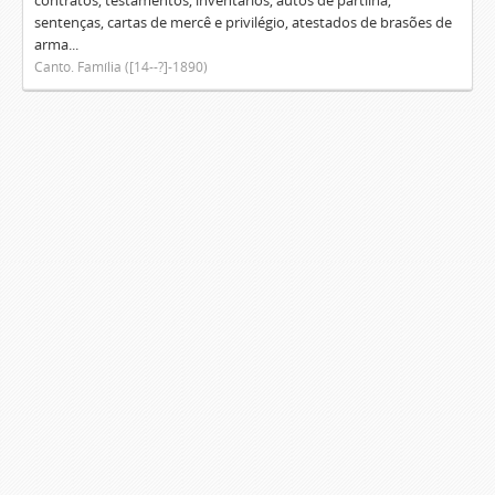
contratos, testamentos, inventários, autos de partilha,
sentenças, cartas de mercê e privilégio, atestados de brasões de
arma...
Canto. Família ([14--?]-1890)