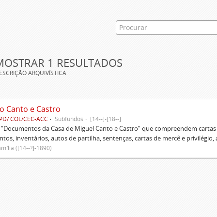
MOSTRAR 1 RESULTADOS
ESCRIÇÃO ARQUIVÍSTICA
o Canto e Castro
PD/ COL/CEC-ACC
Subfundos
[14--]-[18--]
s “Documentos da Casa de Miguel Canto e Castro” que compreendem cartas d
tos, inventários, autos de partilha, sentenças, cartas de mercê e privilégio,
mília ([14--?]-1890)