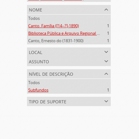
nome
Todos
Canto. Família ([14--?]-1890)
1
Biblioteca Pública e Arquivo Regional de Ponta Delgada (1841- )
1
Canto, Ernesto do (1831-1900)
1
local
assunto
nível de descrição
Todos
Subfundos
1
tipo de suporte