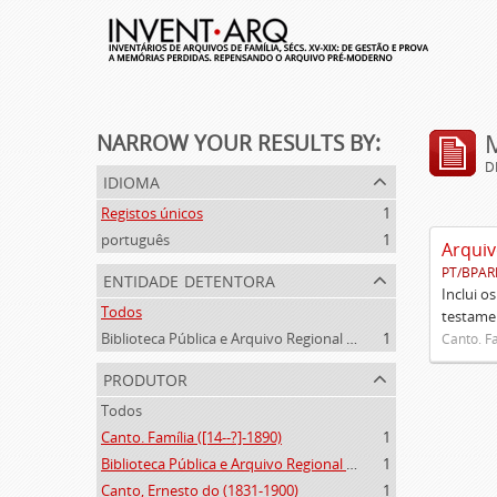
NARROW YOUR RESULTS BY:
D
idioma
Registos únicos
1
português
1
Arquiv
PT/BPAR
entidade detentora
Inclui o
Todos
testamen
Biblioteca Pública e Arquivo Regional de Ponta Delgada
1
Canto. Fa
produtor
Todos
Canto. Família ([14--?]-1890)
1
Biblioteca Pública e Arquivo Regional de Ponta Delgada (1841- )
1
Canto, Ernesto do (1831-1900)
1