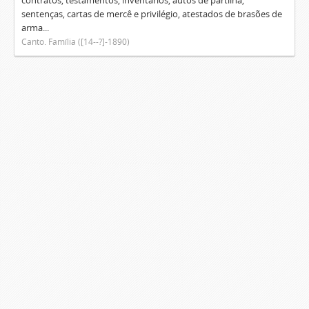
contratos, testamentos, inventários, autos de partilha,
sentenças, cartas de mercê e privilégio, atestados de brasões de
arma...
Canto. Família ([14--?]-1890)