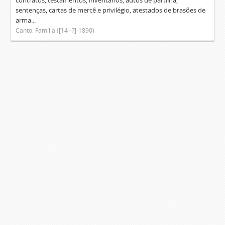
contratos, testamentos, inventários, autos de partilha,
sentenças, cartas de mercê e privilégio, atestados de brasões de
arma...
Canto. Família ([14--?]-1890)