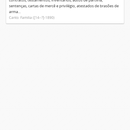
contratos, testamentos, inventários, autos de partilha,
sentenças, cartas de mercê e privilégio, atestados de brasões de
arma...
Canto. Família ([14--?]-1890)