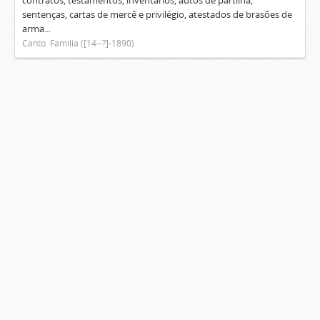
contratos, testamentos, inventários, autos de partilha,
sentenças, cartas de mercê e privilégio, atestados de brasões de
arma...
Canto. Família ([14--?]-1890)