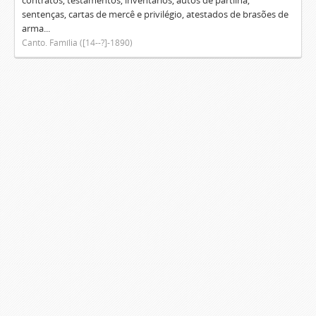
contratos, testamentos, inventários, autos de partilha,
sentenças, cartas de mercê e privilégio, atestados de brasões de
arma...
Canto. Família ([14--?]-1890)