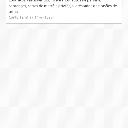
contratos, testamentos, inventários, autos de partilha,
sentenças, cartas de mercê e privilégio, atestados de brasões de
arma...
Canto. Família ([14--?]-1890)