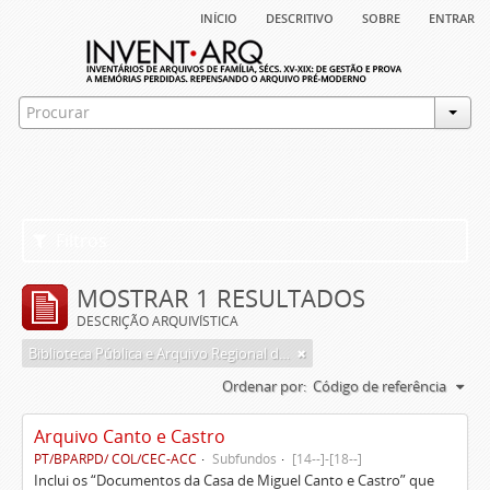
início
descritivo
sobre
entrar
Filtros
MOSTRAR 1 RESULTADOS
DESCRIÇÃO ARQUIVÍSTICA
Biblioteca Pública e Arquivo Regional de Ponta Delgada
Ordenar por:
Código de referência
Arquivo Canto e Castro
PT/BPARPD/ COL/CEC-ACC
Subfundos
[14--]-[18--]
Inclui os “Documentos da Casa de Miguel Canto e Castro” que