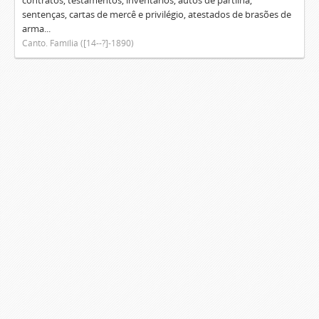
contratos, testamentos, inventários, autos de partilha,
sentenças, cartas de mercê e privilégio, atestados de brasões de
arma...
Canto. Família ([14--?]-1890)