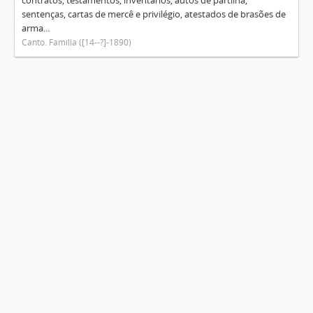
contratos, testamentos, inventários, autos de partilha,
sentenças, cartas de mercê e privilégio, atestados de brasões de
arma...
Canto. Família ([14--?]-1890)