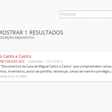
MOSTRAR 1 RESULTADOS
ESCRIÇÃO ARQUIVÍSTICA
o Canto e Castro
PD/ COL/CEC-ACC
Subfundos
[14--]-[18--]
s “Documentos da Casa de Miguel Canto e Castro” que compreendem cartas d
tos, inventários, autos de partilha, sentenças, cartas de mercê e privilégio,
mília ([14--?]-1890)