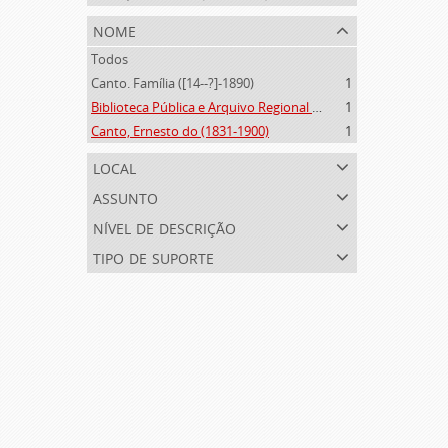
nome
Todos
Canto. Família ([14--?]-1890)
1
Biblioteca Pública e Arquivo Regional de Ponta Delgada (1841- )
1
Canto, Ernesto do (1831-1900)
1
local
assunto
nível de descrição
tipo de suporte