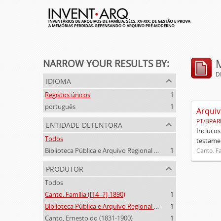
NARROW YOUR RESULTS BY:
D
idioma
Registos únicos
1
português
1
Arquiv
PT/BPAR
entidade detentora
Inclui o
Todos
testamen
Biblioteca Pública e Arquivo Regional de Ponta Delgada
1
Canto. Fa
produtor
Todos
Canto. Família ([14--?]-1890)
1
Biblioteca Pública e Arquivo Regional de Ponta Delgada (1841- )
1
Canto, Ernesto do (1831-1900)
1