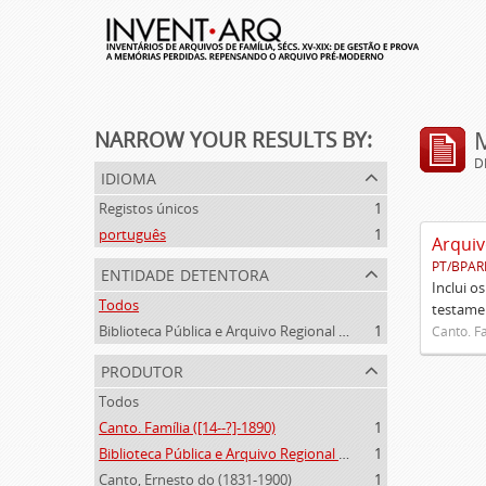
NARROW YOUR RESULTS BY:
D
idioma
Registos únicos
1
português
1
Arquiv
PT/BPAR
entidade detentora
Inclui o
Todos
testamen
Biblioteca Pública e Arquivo Regional de Ponta Delgada
1
Canto. Fa
produtor
Todos
Canto. Família ([14--?]-1890)
1
Biblioteca Pública e Arquivo Regional de Ponta Delgada (1841- )
1
Canto, Ernesto do (1831-1900)
1