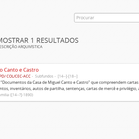
MOSTRAR 1 RESULTADOS
ESCRIÇÃO ARQUIVÍSTICA
o Canto e Castro
PD/ COL/CEC-ACC
Subfundos
[14--]-[18--]
s “Documentos da Casa de Miguel Canto e Castro” que compreendem cartas d
tos, inventários, autos de partilha, sentenças, cartas de mercê e privilégio,
mília ([14--?]-1890)