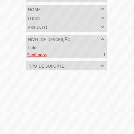
nome
local
assunto
nível de descrição
Todos
Subfundos
1
tipo de suporte