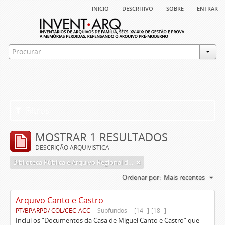
início
descritivo
sobre
entrar
Filtros
MOSTRAR 1 RESULTADOS
DESCRIÇÃO ARQUIVÍSTICA
Biblioteca Pública e Arquivo Regional de Ponta Delgada
Ordenar por:
Mais recentes
Arquivo Canto e Castro
PT/BPARPD/ COL/CEC-ACC
Subfundos
[14--]-[18--]
Inclui os “Documentos da Casa de Miguel Canto e Castro” que