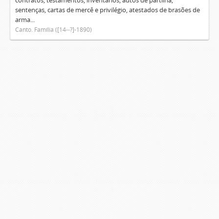
contratos, testamentos, inventários, autos de partilha,
sentenças, cartas de mercê e privilégio, atestados de brasões de
arma...
Canto. Família ([14--?]-1890)