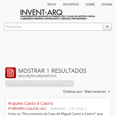
início
descritivo
sobre
entrar
Filtros
MOSTRAR 1 RESULTADOS
DESCRIÇÃO ARQUIVÍSTICA
Biblioteca Pública e Arquivo Regional de Ponta Delgada
Ordenar por:
Mais recentes
Arquivo Canto e Castro
PT/BPARPD/ COL/CEC-ACC
Subfundos
[14--]-[18--]
Inclui os “Documentos da Casa de Miguel Canto e Castro” que