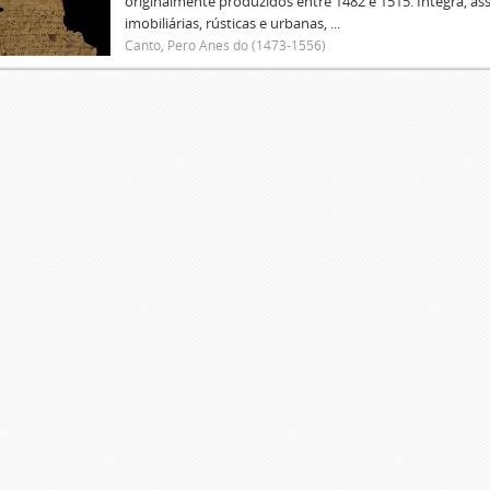
originalmente produzidos entre 1482 e 1515. Integra, as
imobiliárias, rústicas e urbanas, ...
Canto, Pero Anes do (1473-1556)