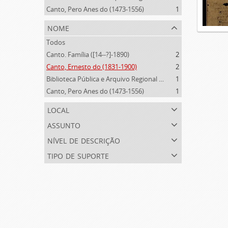
Canto, Pero Anes do (1473-1556)
1
nome
Todos
Canto. Família ([14--?]-1890)
2
Canto, Ernesto do (1831-1900)
2
Biblioteca Pública e Arquivo Regional de Ponta Delgada (1841- )
1
Canto, Pero Anes do (1473-1556)
1
local
assunto
nível de descrição
tipo de suporte