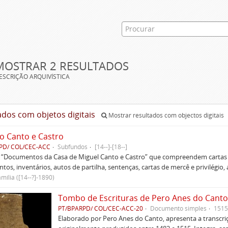
MOSTRAR 2 RESULTADOS
ESCRIÇÃO ARQUIVÍSTICA
ados com objetos digitais
Mostrar resultados com objectos digitais
o Canto e Castro
PD/ COL/CEC-ACC
Subfundos
[14--]-[18--]
s “Documentos da Casa de Miguel Canto e Castro” que compreendem cartas d
tos, inventários, autos de partilha, sentenças, cartas de mercê e privilégio,
mília ([14--?]-1890)
Tombo de Escrituras de Pero Anes do Canto
PT/BPARPD/ COL/CEC-ACC-20
Documento simples
1515
Elaborado por Pero Anes do Canto, apresenta a transcriçã