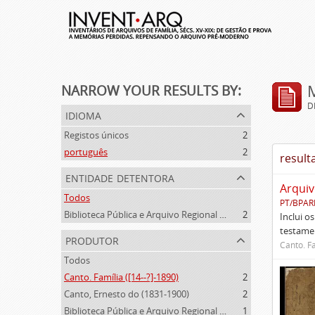
NARROW YOUR RESULTS BY:
D
idioma
Registos únicos
2
português
2
result
entidade detentora
Arquiv
Todos
PT/BPAR
Biblioteca Pública e Arquivo Regional de Ponta Delgada
2
Inclui o
testamen
produtor
Canto. Fa
Todos
Canto. Família ([14--?]-1890)
2
Canto, Ernesto do (1831-1900)
2
Biblioteca Pública e Arquivo Regional de Ponta Delgada (1841- )
1