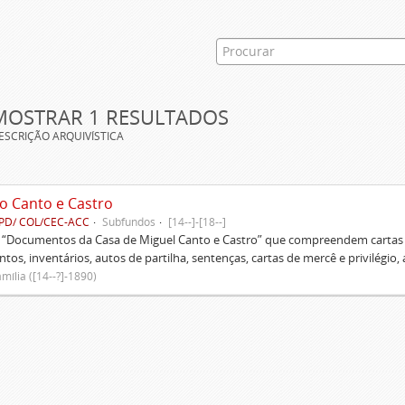
MOSTRAR 1 RESULTADOS
ESCRIÇÃO ARQUIVÍSTICA
o Canto e Castro
PD/ COL/CEC-ACC
Subfundos
[14--]-[18--]
s “Documentos da Casa de Miguel Canto e Castro” que compreendem cartas d
tos, inventários, autos de partilha, sentenças, cartas de mercê e privilégio,
mília ([14--?]-1890)