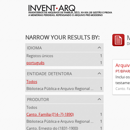
NARROW YOUR RESULTS BY:
D
idioma
Registos únicos
1
português
1
Arquiv
PT/BPAR
entidade detentora
Inclui o
Todos
testamen
Biblioteca Pública e Arquivo Regional de Ponta Delgada
1
Canto. Fa
produtor
Todos
Canto. Família ([14--?]-1890)
1
Biblioteca Pública e Arquivo Regional de Ponta Delgada (1841- )
1
Canto, Ernesto do (1831-1900)
1