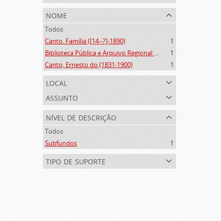
nome
Todos
Canto. Família ([14--?]-1890)
1
Biblioteca Pública e Arquivo Regional de Ponta Delgada (1841- )
1
Canto, Ernesto do (1831-1900)
1
local
assunto
nível de descrição
Todos
Subfundos
1
tipo de suporte