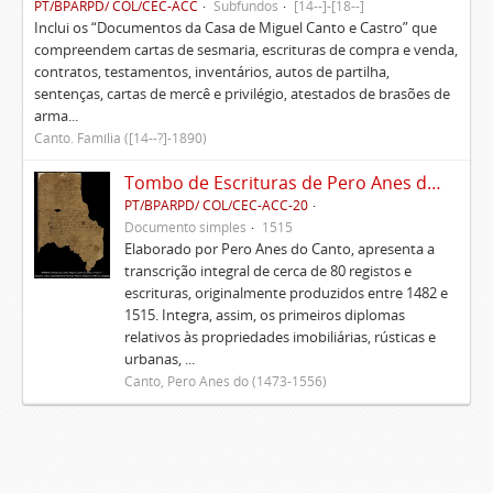
PT/BPARPD/ COL/CEC-ACC
Subfundos
[14--]-[18--]
Inclui os “Documentos da Casa de Miguel Canto e Castro” que
compreendem cartas de sesmaria, escrituras de compra e venda,
contratos, testamentos, inventários, autos de partilha,
sentenças, cartas de mercê e privilégio, atestados de brasões de
arma...
Canto. Família ([14--?]-1890)
Tombo de Escrituras de Pero Anes do Canto
PT/BPARPD/ COL/CEC-ACC-20
Documento simples
1515
Elaborado por Pero Anes do Canto, apresenta a
transcrição integral de cerca de 80 registos e
escrituras, originalmente produzidos entre 1482 e
1515. Integra, assim, os primeiros diplomas
relativos às propriedades imobiliárias, rústicas e
urbanas, ...
Canto, Pero Anes do (1473-1556)