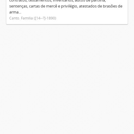
contratos, testamentos, inventários, autos de partilha,
sentenças, cartas de mercê e privilégio, atestados de brasões de
arma...
Canto. Família ([14--?]-1890)