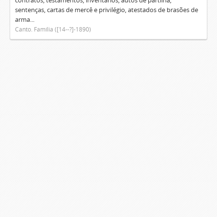
contratos, testamentos, inventários, autos de partilha,
sentenças, cartas de mercê e privilégio, atestados de brasões de
arma...
Canto. Família ([14--?]-1890)