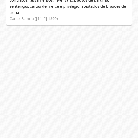
contratos, testamentos, inventários, autos de partilha,
sentenças, cartas de mercê e privilégio, atestados de brasões de
arma...
Canto. Família ([14--?]-1890)