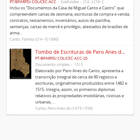
PT/BPARPD/ COL/CEC-ACC
Subfundos
[14--]-[18--]
Inclui os “Documentos da Casa de Miguel Canto e Castro” que
compreendem cartas de sesmaria, escrituras de compra e venda,
contratos, testamentos, inventários, autos de partilha,
sentenças, cartas de mercê e privilégio, atestados de brasões de
arma...
Canto. Família ([14--?]-1890)
Tombo de Escrituras de Pero Anes do Canto
PT/BPARPD/ COL/CEC-ACC-20
Documento simples
1515
Elaborado por Pero Anes do Canto, apresenta a
transcrição integral de cerca de 80 registos e
escrituras, originalmente produzidos entre 1482 e
1515. Integra, assim, os primeiros diplomas
relativos às propriedades imobiliárias, rústicas e
urbanas, ...
Canto, Pero Anes do (1473-1556)