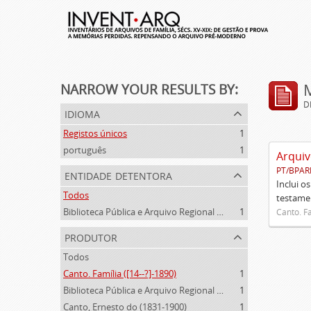
NARROW YOUR RESULTS BY:
D
idioma
Registos únicos
1
português
1
Arquiv
PT/BPAR
entidade detentora
Inclui o
Todos
testamen
Biblioteca Pública e Arquivo Regional de Ponta Delgada
1
Canto. Fa
produtor
Todos
Canto. Família ([14--?]-1890)
1
Biblioteca Pública e Arquivo Regional de Ponta Delgada (1841- )
1
Canto, Ernesto do (1831-1900)
1