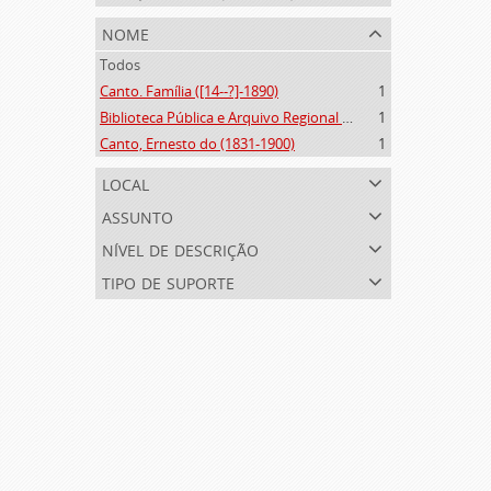
nome
Todos
Canto. Família ([14--?]-1890)
1
Biblioteca Pública e Arquivo Regional de Ponta Delgada (1841- )
1
Canto, Ernesto do (1831-1900)
1
local
assunto
nível de descrição
tipo de suporte