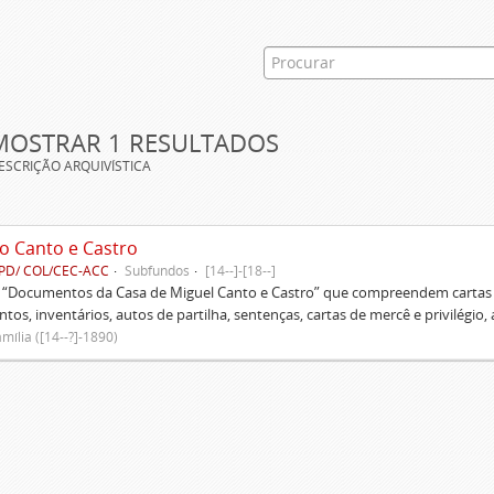
MOSTRAR 1 RESULTADOS
ESCRIÇÃO ARQUIVÍSTICA
o Canto e Castro
PD/ COL/CEC-ACC
Subfundos
[14--]-[18--]
s “Documentos da Casa de Miguel Canto e Castro” que compreendem cartas d
tos, inventários, autos de partilha, sentenças, cartas de mercê e privilégio,
mília ([14--?]-1890)