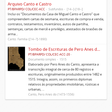
Arquivo Canto e Castro
PT/BPARPD/ COL/CEC-ACC
Subfundos
[14--]-[18--]
Inclui os “Documentos da Casa de Miguel Canto e Castro” que
compreendem cartas de sesmaria, escrituras de compra e venda,
contratos, testamentos, inventários, autos de partilha,
sentenças, cartas de mercê e privilégio, atestados de brasões de
arma...
Canto. Família ([14--?]-1890)
Tombo de Escrituras de Pero Anes do Canto
PT/BPARPD/ COL/CEC-ACC-20
Documento simples
1515
Elaborado por Pero Anes do Canto, apresenta a
transcrição integral de cerca de 80 registos e
escrituras, originalmente produzidos entre 1482 e
1515. Integra, assim, os primeiros diplomas
relativos às propriedades imobiliárias, rústicas e
urbanas, ...
Canto, Pero Anes do (1473-1556)